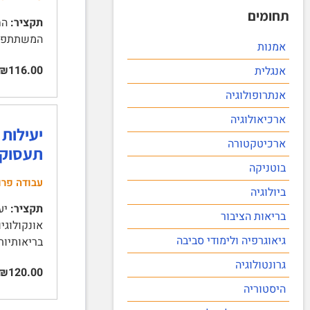
תחומים
תקציר:
המשתתפים 6 | ממצאים 7 | דיון וסיכום 8 | ביבליוגרפיה 10 | נספחים 11 | השאלון 11 
אמנות
₪116.00
אנגלית
אנתרופולוגיה
ארכיאולוגיה
יעילות
ארכיטקטורה
תעסוקת
בוטניקה
עבודה פרו
ביולוגיה
תקציר:
יע
בריאות הציבור
גיאוגרפיה ולימודי סביבה
בריאותיות 4 | שימוש בטוח בחומרים ציטוטוקסיים 5 | התערב
גרונטולוגיה
₪120.00
היסטוריה