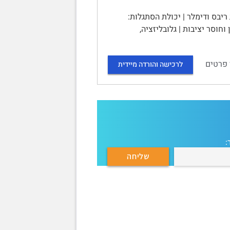
Adaptability: The New Competitive Advantage מאת ריבס ודימלר | יכולת הסתגלות:
ו חיים בעידן של סיכון וחוסר יציבות | גלובליזציה,
 פרטים
לרכישה והורדה מיידית
: