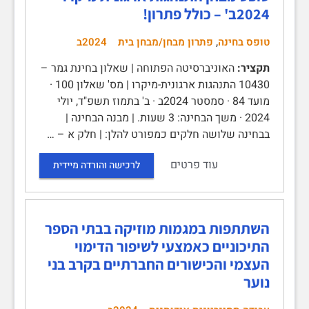
2024ב' – כולל פתרון!
,
טופס בחינה
פתרון מבחן/מבחן בית
2024ב
תקציר:
האוניברסיטה הפתוחה | שאלון בחינת גמר –
10430 התנהגות ארגונית-מיקרו | מס' שאלון 100 ·
מועד 84 · סמסטר 2024ב · ב' בתמוז תשפ"ד, יולי
2024 · משך הבחינה: 3 שעות. | מבנה הבחינה |
בבחינה שלושה חלקים כמפורט להלן: | חלק א – …
עוד פרטים
לרכישה והורדה מיידית
השתתפות במגמות מוזיקה בבתי הספר
התיכוניים כאמצעי לשיפור הדימוי
העצמי והכישורים החברתיים בקרב בני
נוער