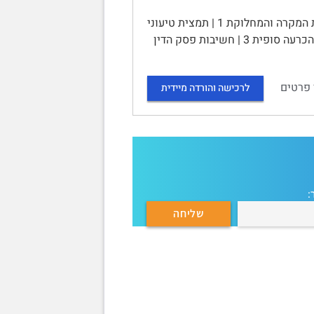
ע"ע 570-06: עו"ד עמוס אגרון נ' כץ | ניתוח פסק דין | תוכן עניינים | הצגת המקרה והמחלוקת 1 | תמצית טיעוני
המערער 2 | תמצית טיעוני המשיבה 2 | הכרעת בית המשפט: התייחסות לטענות והכרעה סופית 3 | חשיבות פסק הדין
 פרטים
לרכישה והורדה מיידית
: