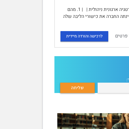
המרכז האקדמי למשפט ולעסקים ברמת גן | עבודה סופית בקורס: | אסטרטגיה ארגונית ניהולית | | 1. מהם
ינתה החברה את כישורי הליבה שלה
 פרטים
לרכישה והורדה מיידית
: