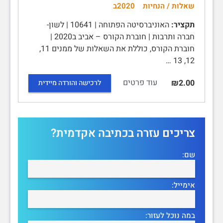
שאלות / הנחיות
2020ב
תקציר:
האוניברסיטה הפתוחה | 10641 | לשון-
חברה ותרבות | חוברת הקורס – אביב ב2020 |
חוברת הקורס, כוללת את השאלות של ממנים 11,
12, 13 …
עוד פרטים
₪2.00
לרכישה והורדה מיידית
צריכים עזרה בכתיבה אקדמית?
שם:
אימייל:
במה נוכל לעזור: