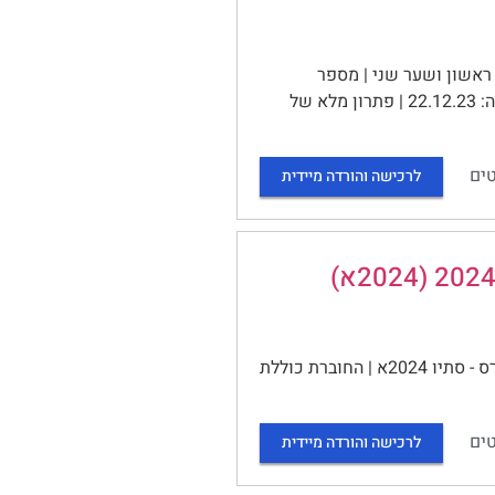
לימוד למטלה: שער ראשון ושער שני | מספר
השאלות: 2 | משקל המטלה: 10נקודות | סמסטר: 2024א | מועד אחרון להגשה: 22.12.23 | פתרון מלא של
ים
לרכישה והורדה מיידית
האוניברסיטה הפתוחה | 10765 | פילוסופיה של החינוך | חוברת הקורס - סתיו 2024א | החוברת כוללת
ים
לרכישה והורדה מיידית