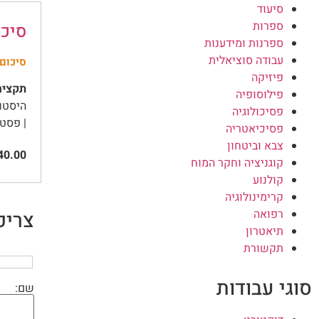
סיעוד
ספרות
סיכו
ספרנות ומידענות
עבודה סוציאלית
סיכום 
פיזיקה
תקציר
פילוסופיה
פסיכולוגיה
| פסטא
פסיכיאטריה
צבא וביטחון
0.00
קוגניציה וחקר המוח
קולנוע
קרימינולוגיה
רפואה
צריכ
תיאטרון
תקשורת
סוגי עבודות
שם: