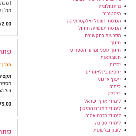
גרונטולוגיה
ממ"ן 13 …
היסטוריה
הנדסת חשמל ואלקטרוניקה
2.00
הנדסת תעשייה וניהול
הפרעות בתקשורת
חינוך
פתרון ממ"ן 
חינוך גופני ומדעי הספורט
חשבונאות
יהדות
ממ"ן 12
יחסים בינלאומיים
תקציר
ייעוץ ארגוני
כימיה
של המ
כלכלה
לימודי ארץ ישראל
5.00
לימודי המזרח התיכון
לימודי מזרח אסיה
לימודי סביבה
לשון ובלשנות
פתרון ממ"ן 