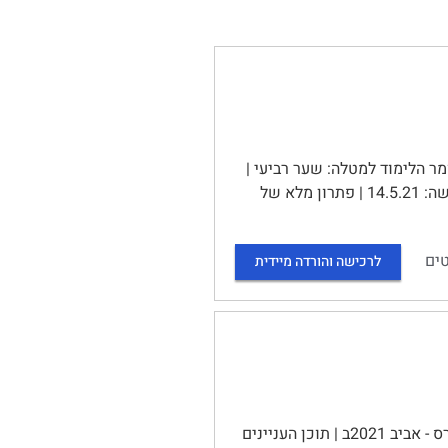
ממ"ן) 13 | הקורס: "פילוסופיה של החינוך"- 10765 | חומר הלימוד למטלה: שער רביעי |
מספר השאלות: 3משקל המטלה: 5נקודות | סמסטר: 2021ב מועד אחרון להגשה: 14.5.21 | פתרון מלא של
ים
לרכישה והורדה מיידית
האוניברסיטה הפתוחה | 10765 | פילוסופיה של החינוך | חוברת הקורס - אביב 2021ב | תוכן העניינים