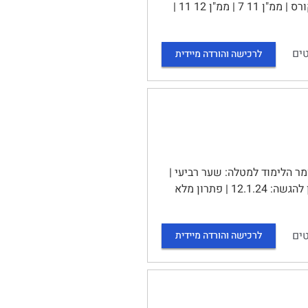
| מכתב לסטודנטים 1 | דרישות הקורס 3 | לוח זמנים ופעילויות 5 | מטלות הקורס | ממ"ן 11 7 | ממ"ן 12 11 |
ים
לרכישה והורדה מיידית
ממ"ן) 12 | הקורס: "פילוסופיה של החינוך"- 10765 | חומר הלימוד למטלה: שער רביעי |
מספר השאלות: 1 | משקל המטלה: 10נקודות | סמסטר: 2024א | מועד אחרון להגשה: 12.1.24 | פתרון מלא
ים
לרכישה והורדה מיידית