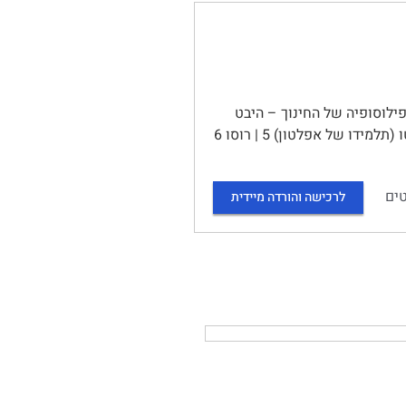
 קורס פילוסופיה של החינוך (10765) | תוכן עניינים | שער 1- פילוסופיה של החינוך – היבט
היסטורי 3 | החינוך ביוון העתיקה 3 | סוקרטס 3 | אפלטון (תלמידו) 4 | אריסטו (תלמידו של אפלטון) 5 | רוסו 6
ים
לרכישה והורדה מיידית