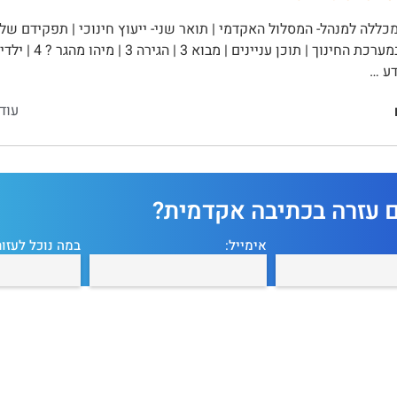
ללה למנהל- המסלול האקדמי | תואר שני- ייעוץ חינוכי | תפקידם של צ
דע …
עוד
ם עזרה בכתיבה אקדמית?
אימייל:
במה נוכל לעזור