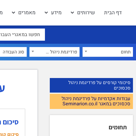
דף הבית
שירותים
מידע
מאמרים
מא
תחום
פרדיגמת ניהול סכסוכים
×
סיכומי קורסים על פרדיגמת ניהול
עב
סכסוכים
עבודות אקדמיות על פרדיגמת ניהול
סכסוכים במאגר Seminarion.co.il
סיכום ה
תחומים
סיכום קור