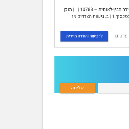
סיכום קורס יישוב סכסוכים | האוניברסיטה הפתוחה | יישוב סכסוכים בזירה הבין-לאומית – 10788 | | תוכן
עניינים | פרק 1: פרדיגמות בניהול סכסוכים 1 | מהו הסכסוך? 1 | א. הנושאים שבסכסוך 1 | ב. גישות הצדדים או
 פרטים
לרכישה והורדה מיידית
: