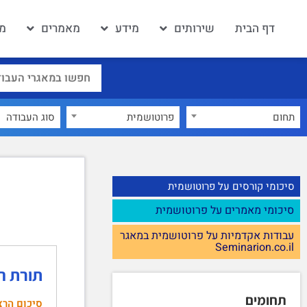
דף הבית
שירותים
מידע
מאמרים
מא
תחום
פרוטושמית
×
סיכומי קורסים על פרוטושמית
סיכומי מאמרים על פרוטושמית
עבודות אקדמיות על פרוטושמית במאגר
Seminarion.co.il
תורת ה
תחומים
סיכום הרצ