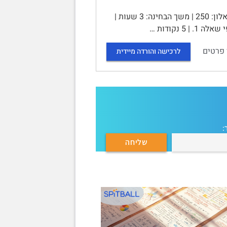
בחינת גמר – שונות בחינוך – 10807 | סמסטר 2024א, מועד 87 | מס' שאלון: 250 | משך הבחינה: 3 שעות |
 פרטים
לרכישה והורדה מיידית
: