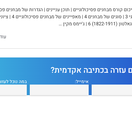
1) 6 | ג'יימס מקין …
עוד
ם עזרה בכתיבה אקדמית?
אימייל:
במה נוכל לעזור