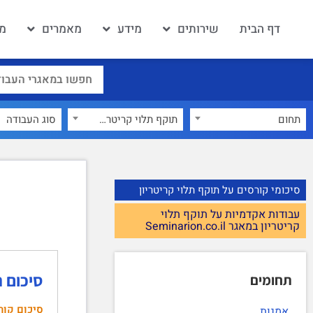
דף הבית
שירותים
מידע
מאמרים
מא
תחום
תוקף תלוי קריטריון
×
סיכומי קורסים על תוקף תלוי קריטריון
עבודות אקדמיות על תוקף תלוי
קריטריון במאגר Seminarion.co.il
סיכום ה
תחומים
סיכום קור
אמנות