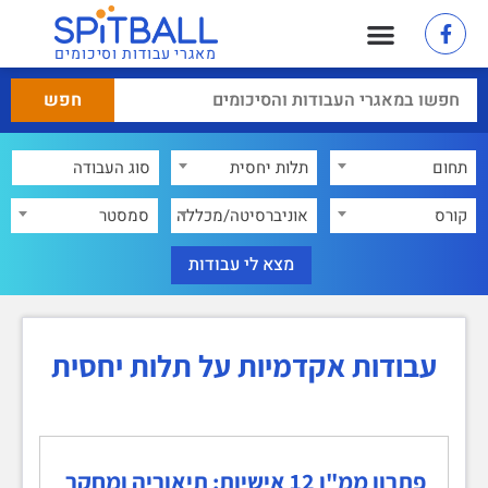
מאגרי עבודות וסיכומים
תחום
תלות יחסית
×
קורס
אוניברסיטה/מכללה
סמסטר
עבודות אקדמיות על תלות יחסית
פתרון ממ"ן 12 אישיות: תיאוריה ומחקר