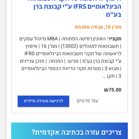
הבינלאומיים IFRS ע"י קבוצת ברן
בע"מ
,
ממ"ן 16
עבודה מסכמת
תקציר:
האוניברסיטה הפתוחה | MBA מינהל עסקים
| חשבונאות למנהלים (13002) | ממ"ן 16 | אימוץ
לראשונה של תקני חשבונאות הבינלאומיים IFRS
ע"י קבוצת ברן בע"מ | מגיש: | המנחה: | תוכן עניינים
| מבוא 3 | מטרות תקני הדיווח הכספי הבינלאומיים
3 | תקן …
₪75.00
עוד פרטים
לרכישה והורדה מיידית
צריכים עזרה בכתיבה אקדמית?