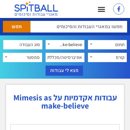
מאגרי עבודות וסיכומים
תחום
Mimesis as make-believe
×
קורס
אוניברסיטה/מכללה
סמסטר
עבודות אקדמיות על Mimesis as
make-believe