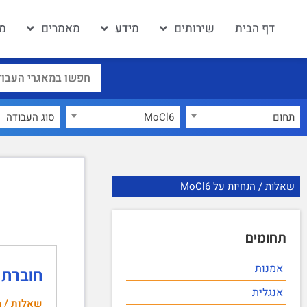
דף הבית
שירותים
מידע
מאמרים
מא
תחום
MoCl6
×
שאלות / הנחיות על MoCl6
תחומים
אמנות
חוברת ה
אנגלית
שאלות / ה