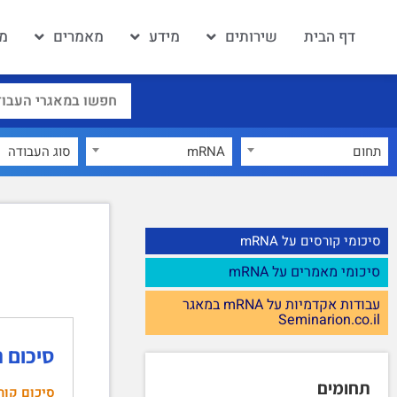
דף הבית
שירותים
מידע
מאמרים
מא
תחום
mRNA
×
סיכומי קורסים על mRNA
סיכומי מאמרים על mRNA
עבודות אקדמיות על mRNA במאגר
Seminarion.co.il
סיכום 
תחומים
סיכום קור