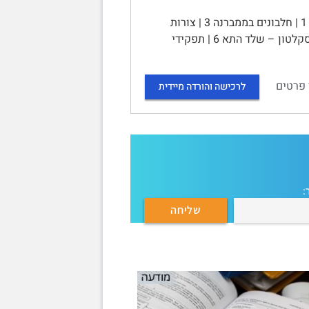
התא: מבנה ותפקוד | תוכן עניינים | ממברנות ביולוגיות – מבנה ופונקציה 1 | חלבונים בממברנה 3 | צורות
היקשרות לממברנה 3 | חציית הממברנה 4 | יצירת פוטנציאל הממברנה 6 | הציטוסקלטון – שלד התא 6 | תפקידי
 פרטים
לרכישה והורדה מיידית
: