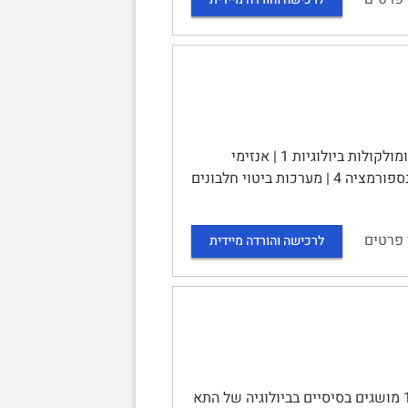
סיכום קורס ביולוגיה מולקולרית א | תוכן עניינים | שיעור 1 1 | חקר מקרומולקולות ביולוגיות 1 | אנזימי
רסטריקציה 1 | שיעור 2 3 | שיבוט גנים 3 | איך יוצרים DNA רקומביננטי? 3 | טרנספורמציה 4 | מערכות ביטוי חלבונים
 פרטים
לרכישה והורדה מיידית
ביולוגיה של התא – סיכום קורס | תוכן עניינים | שיעור 1: מבוא - 8 - | 1.1 מושגים בסיסיים בביולוגיה של התא