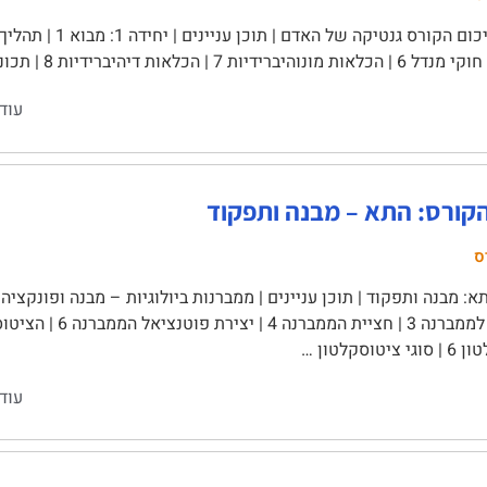
עוד
הקורס: התא – מבנה ותפקוד
ס
טוסקלטון …
עוד