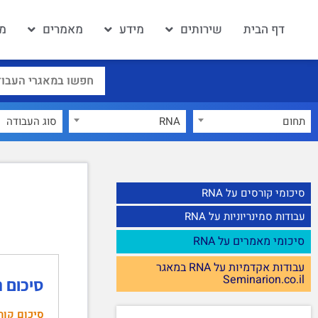
דף הבית
שירותים
מידע
מאמרים
מא
תחום
RNA
×
סיכומי קורסים על RNA
עבודות סמינריוניות על RNA
סיכומי מאמרים על RNA
עבודות אקדמיות על RNA במאגר
Seminarion.co.il
סיכום 
סיכום קור