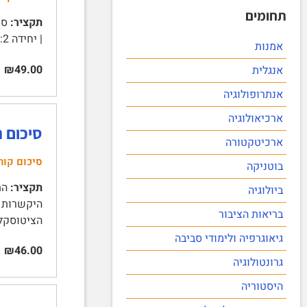
תחומים
תקציר:
| יחידה 2: חוקי מנדל 6 | הכלאות מונוהיברידיות 7 | הכלאות דיהיברידיות 8 | תכונות תורשתיות ויחסי דומיננטיות 9 …
אמנות
₪49.00
אנגלית
אנתרופולוגיה
ארכיאולוגיה
סיכום 
ארכיטקטורה
סיכום קור
בוטניקה
תקציר:
ביולוגיה
בריאות הציבור
הציטוסקלטון 6 | סוגי צי
גיאוגרפיה ולימודי סביבה
₪46.00
גרונטולוגיה
היסטוריה