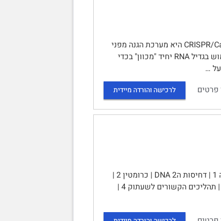
יישומים חדשים של מערכת CRISPRs בהנדסת גנום | תקציר | מערכת CRISPR/Cas היא מערכת הגנה מפני
וירוסים הנפוצה בפרוקריוטים שהתגלתה לפני כ-10 שנים. במערכת זו נעשה שימוש בגדיל RNA יחיד "מכוון" בכדי
 פרטים
לרכישה והורדה מיידית
סיכום קורס ביולוגיה מולקולרית ב | תוכן עניינים | DNA, כרומוזום ואריזה 1 | דחיסות הDNA 2 | כרומטין 2 |
נוקלאוזום 2 | הקוד האפיגנטי 2 | התפשטות הטרוכרומטין 3 | מנגנוני הbarrier 3 | תהליכים הקשורים לשעתוק 4 |
 פרטים
לרכישה והורדה מיידית