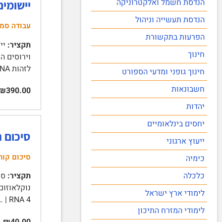
הנדסת חשמל ואלקטרוניקה
יישומים חדש
הנדסת תעשייה וניהול
עבודה סמי
הפרעות בתקשורת
תקציר:
חינוך
לזהות DNA זר ולהובילו לפירוק באמצעות שני אלמנטים: חלבוני Cas שאחראים על …
חינוך גופני ומדעי הספורט
חשבונאות
₪390.00
יהדות
יחסים בינלאומיים
סיכום ה
ייעוץ ארגוני
סיכום קור
כימיה
כלכלה
תקציר:
לימודי ארץ ישראל
RNA 4 | …
לימודי המזרח התיכון
₪40.00