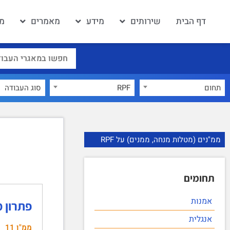
דף הבית
שירותים
מידע
מאמרים
מא
תחום
RPF
×
ממ"נים (מטלות מנחה, ממנים) על RPF
תחומים
אמנות
פתרון ממ"ן 11 ג'נוסייד
אנגלית
ממ"ן 11