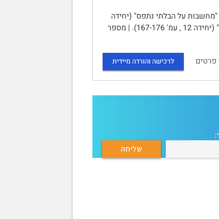
 חומר הלימוד למטלה: "מחשבות על הבלתי נתפס" (יחידה
1), רואנדה (יחידה 8). | להעשרה: "הג'נוסייד הראשון במאה ה– 20 : הררוס, 1904" (יחידה 12 , עמ' 167-176). | מספר
 פרטים
לרכישה והורדה מיידית
: