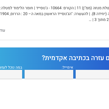
מטלת מנחה (ממ"ן) 11 | הקורס: 10664 - ג'נוסייד |
עוד
ם עזרה בכתיבה אקדמית?
אימייל:
במה נוכל לעזור