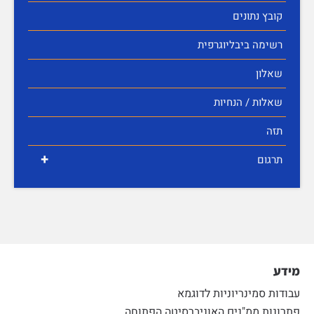
קובץ נתונים
רשימה ביבליוגרפית
שאלון
שאלות / הנחיות
תזה
+
תרגום
מידע
עבודות סמינריוניות לדוגמא
פתרונות ממ"נים האוניברסיטה הפתוחה