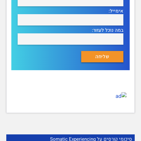
אימייל:
במה נוכל לעזור:
סיכומי קורסים על Somatic Experiencing