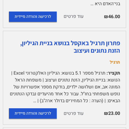
בני־האדם היא …
עוד פרטים
₪46.00
לרכישה והורדה מיידית
פתרון תרגיל באקסל בנושא בניית הגיליון,
הזנת נתונים ועיצוב
תרגיל
תקציר:
תרגיל מספר 5.1 בנושא: הגיליון האלקטרוני Excel |
הנושא: בניית הגיליון, הזנת נתונים ועיצוב | משפחת הראל
המונה אב, אם ושלושה ילדים, בודקת מספר אפשרויות של
נופש משפחתי בחו"ל. עבור כל אחד מהיעדים נבדקו הנתונים
הבאים: | (הערה : כל המחירים בדולר ארה"ב) | …
עוד פרטים
₪23.00
לרכישה והורדה מיידית