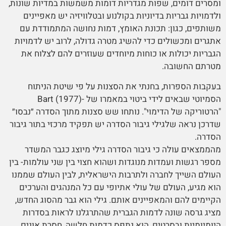
ומסרים דומים, שפות מגדריות דומות משמשות במדיות שונות,
ולדמויות גבריות בדיוניות בקולנוע ובטלוויזיה יש מאפיינים
משותפים, כגון: תכונת האומץ, דמות נחושה המתמודדת עם
אתגרים ומכשולים כדי להשיג מטרה גדולה, לרוב יש לדמויות
הגבריות יכולות או כוחות מיוחדים שעוזרים להם לצלוח את
מטרתם החשובה.
בעקבות הספרות, בחנתי את הסצנות על פי שיטת הניתוח
הסמיוטי שבאים לידי ביטוי במאמרו של -Bart (1977)
"הרטוריקה של הדימוי". נותחו שש סצנות מתוך הסדרה ״נבסו״
שדרכן נראה שלגילי גיבור הסדרה יש תפקיד מרכזי בתור גיבור
הסדרה.
מהממצאים עולה כי גיבור הסדרה גילי מיוצג כגבר המשדר
מספר רגשות ועמדות מנוגדות ושהוא חצוי בין שני עולמות- בין
העולם השייך לחברה ולתרבות הישראלית, לבין העולם שממנו
הוא מגיע, העולם של עולי אתיופי עם כל המנהגים והערכים
הקיימים להם והמאפיינים אותם. גילי הוא גבר מהסוג החדש,
מציג גרסה שונה לדמות הגברית שהתרגלנו לראות בסדרות
היומיומיות ובסרטים, הוא נתפס כדמות חלשה, חסרת אונים