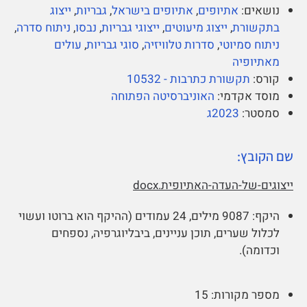
נושאים:
אתיופים
,
אתיופים בישראל
,
גבריות
,
ייצוג
בתקשורת
,
ייצוג מיעוטים
,
ייצוגי גבריות
,
נבסו
,
ניתוח סדרה
,
ניתוח סמיוטי
,
סדרות טלוויזיה
,
סוגי גבריות
,
עולים
מאתיופיה
קורס:
תקשורת כתרבות - 10532
מוסד אקדמי:
האוניברסיטה הפתוחה
סמסטר:
2023ג
שם הקובץ:
ייצוגים-של-העדה-האתיופית.docx
היקף:
9087 מילים, 24 עמודים (ההיקף הוא ברוטו ועשוי
לכלול שערים, תוכן עניינים, ביבליוגרפיה, נספחים
וכדומה).
מספר מקורות:
15