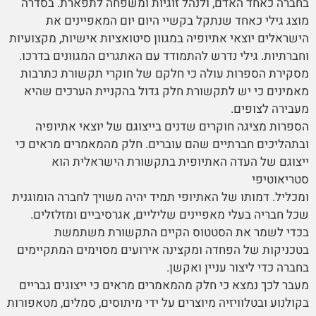
בחברה כאחד האדם, ולנהל זוגיות ומשפחה לתפארת. בסדרה
מוצג גילי כאחד שנתקל בקשיי היום יום המאפיינים את
הישראלים יוצאי אתיופיה במגוון סיטואציות אישיות, מקצועיות
וחברתיות. גילי נדרש להתמודד עם האתגרים המגוונים בדרכו.
מסקירת הספרות עולה כי חלקם של חוקרי תקשורת כתרבות
מאמינים כי יש לתקשורת חלק גדול בהקניית הערכים שהיא
מעבירה לצופים.
הספרות מציגה חוקרים שדנים בייצוגם של יוצאי אתיופיה
ובתהליכים חברתיים שהם עוברים. חלק מהמאמרים מראים כי
ייצוגם של העדה האתיופית בתקשורת הישראלית הוא
סטריאוטיפי
ומכליל. דמותו של האתיופי תמיד יהיה משויך לחברה הומוגנית
שכל חבריה בעלי מאפיינים שליליים, אגרסיביים ומזלזלים.
בכדי לשמר את הסטטוס הקיים התקשורת משתמשת
בטכניקות של הפחדה ומקצינה אירועים מסוימים המתקיימים
בחברה כדי ליצור עניין ואקשן.
מעבר לכך נמצא כי חלק מהמאמרים מראים כי ייצוגים גבריים
בקולנוע ובטלוויזיה מיוצרים על ידי מיתוסים, סמלים, מטאפורות