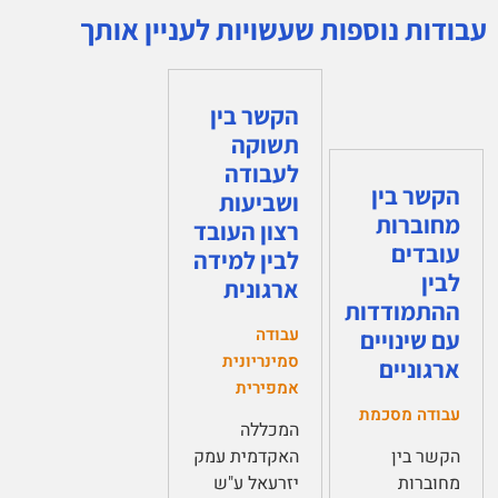
עבודות נוספות שעשויות לעניין אותך
הקשר בין
תשוקה
לעבודה
הקשר בין
ושביעות
מחוברות
רצון העובד
עובדים
לבין למידה
לבין
ארגונית
ההתמודדות
עבודה
עם שינויים
סמינריונית
ארגוניים
אמפירית
עבודה מסכמת
המכללה
הקשר בין
האקדמית עמק
מחוברות
יזרעאל ע"ש