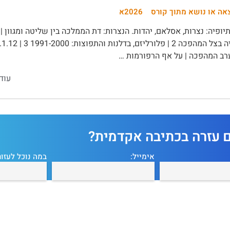
אה או נושא מתוך קורס
2026א
ופיה: נצרות, אסלאם, יהדות. הנצרות: דת הממלכה בין שליטה ומגוון | 
1 
רב המהפכה | על אף הרפורמות …
עוד
ם עזרה בכתיבה אקדמית?
אימייל:
במה נוכל לעזור