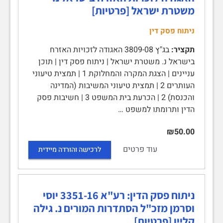
משטרת ישראל [פרטיות]
ניתוח פסק דין
תקציר:
בג"ץ 3809-08 האגודה לזכויות האזרח
בישראל נ. משטרת ישראל | ניתוח פסק דין | תוכן
עניינים | הצגת המקרה והמחלוקת 1 | תמצית טיעוני
העותרים 2 | תמצית טיעוני המשיבות (המדינה
והכנסת) 2 | הכרעת בית המשפט 3 | חשיבות פסק
הדין ותרומתו למשפט …
₪50.00
עוד פרטים
לרכישה והורדה מיידית
ניתוח פסק הדין: רע"א 3351-16 יוסי
וסרמן מזכ"ל הסתדרות המורים נ. גילה
קליין [פרטיות]