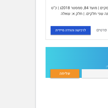
האוניברסיטה הפתוחה | שאלון בחינת גמר | הקורס: 13012 – אתיקה בעסקים | מועד 84, סמסטר 2018ג | כ"ט
ות | מבנה הבחינה | בבחינה שני חלקים. | חלק א: שאלה
 פרטים
לרכישה והורדה מיידית
: