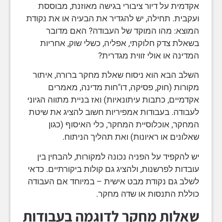
אקדמית על דיור ציבורי בגישה מאוזנת, מבוססת
ועקבית. תחילה, יש להגדיר את הבעיה או את נקודת
המוצא: מהו המוקד של העבודה? האם מדובר
בשאלת צדק חלוקתי, אפליה, כשלי שוק, אחריות
המדינה או אולי זווית מגדרית?
השלב הבא הוא ניסוח שאלת מחקר ברורה, איתור
מקורות (חוק, פסיקה, דו"חות מדינה, מאמרים
אקדמיים, כתבות עיתונאיות) ואז בניית מתווה הגיוני
לעבודה. בעבודות אמפיריות חשוב להציג את שיטת
המחקר, אוכלוסיית המחקר, כלי האיסוף (כגון
שאלונים או ראיונות) ואת תהליך הניתוח.
יש להקפיד על הפניה נכונה למקורות, להבחין בין
עובדות לפרשנות, ולהציג גם קולות ביקורתיים. כדאי
לשלב גם נקודת מבט אישית – במיוחד אם העבודה
כוללת התנסות או שדה מחקר.
שאלות מחקר לדוגמה בעבודות