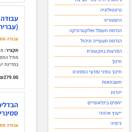
גרונטולוגיה
עבודה 
היסטוריה
(עברית
הנדסת חשמל ואלקטרוניקה
עבודה סמינ
הנדסת תעשייה וניהול
תקציר:
הפרעות בתקשורת
חינוך
במדינת ישראל 6 | מעמד השפה 
חינוך גופני ומדעי הספורט
₪279.00
חשבונאות
יהדות
יחסים בינלאומיים
הבדלים
סמינריו
ייעוץ ארגוני
כימיה
עבודה סמי