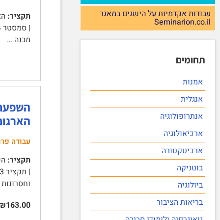
עבודות אקדמיות על הישגים במאגר
תקציר:
Seminarion.co.il
מבנה …
תחומים
אמנות
אנגלית
השפעת 
אנתרופולוגיה
הארגוני
ארכיאולוגיה
עבודה פרו
ארכיטקטורה
תקציר:
השפ
בוטניקה
וחסרונות 
ביולוגיה
בריאות הציבור
₪163.00
גיאוגרפיה ולימודי סביבה