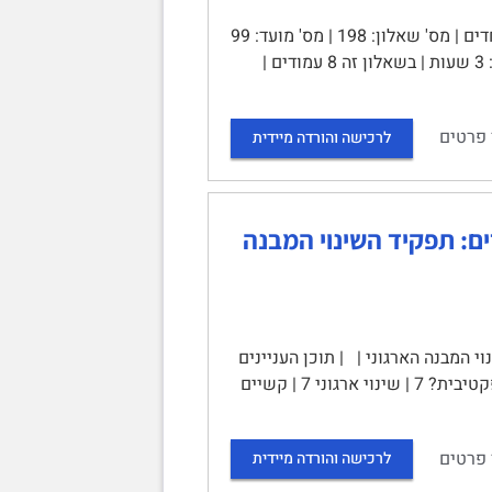
האוניברסיטה הפתוחה | שאלון בחינת גמר | 1 – מחוננות וכישרונות מיוחדים | מס' שאלון: 198 | מס' מועד: 99
| סמסטר 2024ב | י"ד באלול תשפ"ד, 7 בספטמבר 2024 | 10711/3 | משך בחינה: 3 שעות | בשאלון זה 8 עמודים |
 פרטים
לרכישה והורדה מיידית
ם: תפקיד השינוי המבנה
המבנה הארגוני | | תוכן העניינים
| תקציר 3 | מבוא 3 | סקירת ספרות 4 | ניתוח הראיון 6 | מהי מנהיגות חינוכית אפקטיבית? 7 | שינוי ארגוני 7 | קשיים
 פרטים
לרכישה והורדה מיידית