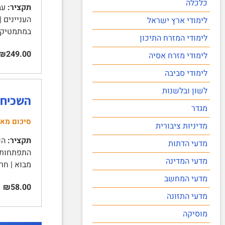
כלכלה
תקציר:
עבו
לימודי ארץ ישראל
במתמטיקה 8 | הבדלים מגדריים 
לימודי המזרח התיכון
₪249.00
לימודי מזרח אסיה
לימודי סביבה
לשון ובלשנות
השכיחו
מגדר
סיכום מא
מדיניות ציבורית
תקציר:
מדעי הדתות
מדעי המדינה
מבוא | חר
מדעי המחשב
₪58.00
מדעי התזונה
מוסיקה