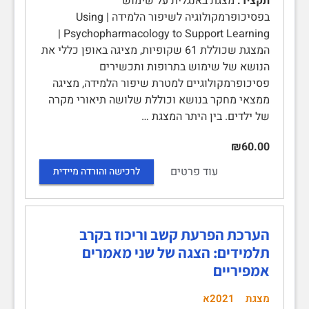
תקציר:
מצגת באנגלית על שימוש
בפסיכופרמקולוגיה לשיפור הלמידה | Using
Psychopharmacology to Support Learning |
המצגת שכוללת 61 שקופיות, מציגה באופן כללי את
הנושא של שימוש בתרופות ותכשירים
פסיכופרמקולוגיים למטרת שיפור הלמידה, מציגה
ממצאי מחקר בנושא וכוללת שלושה תיאורי מקרה
של ילדים. בין היתר המצגת …
₪60.00
עוד פרטים
לרכישה והורדה מיידית
הערכת הפרעת קשב וריכוז בקרב
תלמידים: הצגה של שני מאמרים
אמפיריים
מצגת
2021א