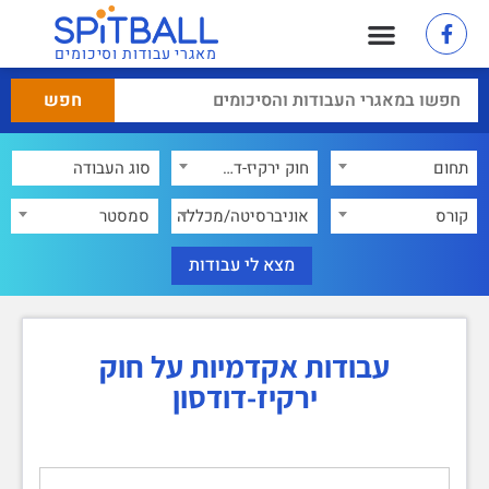
מאגרי עבודות וסיכומים
תחום
חוק ירקיז-דודסון
×
קורס
אוניברסיטה/מכללה
סמסטר
עבודות אקדמיות על חוק
ירקיז-דודסון