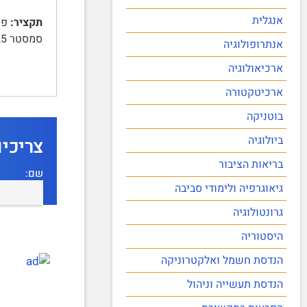
אנגלית
תקציר:
סמסטר 2025א | י"ד בשבט תשפ"ה, 12 בפברואר 2025 | מס' שאלון: 126 | מס' מועד: 83 | מבנה הבחינה | בבחינה …
אנתרופולוגיה
ארכיאולוגיה
ארכיטקטורה
בוטניקה
ביולוגיה
צריכי
בריאות הציבור
שם:
גיאוגרפיה ולימודי סביבה
גרונטולוגיה
היסטוריה
הנדסת חשמל ואלקטרוניקה
הנדסת תעשייה וניהול