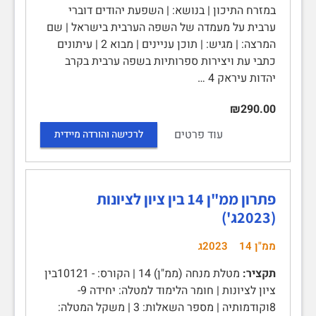
במזרח התיכון | בנושא: | השפעת יהודים דוברי
ערבית על מעמדה של השפה הערבית בישראל | שם
המרצה: | מגיש: | תוכן עניינים | מבוא 2 | עיתונים
כתבי עת ויצירות ספרותיות בשפה ערבית בקרב
יהדות עיראק 4 …
₪290.00
עוד פרטים
לרכישה והורדה מיידית
פתרון ממ"ן 14 בין ציון לציונות
(2023ג')
ממ"ן 14
2023ג
תקציר:
מטלת מנחה (ממ"ן) 14 | הקורס: - 10121בין
ציון לציונות | חומר הלימוד למטלה: יחידה 9-
8וקודמותיה | מספר השאלות: 3 | משקל המטלה: