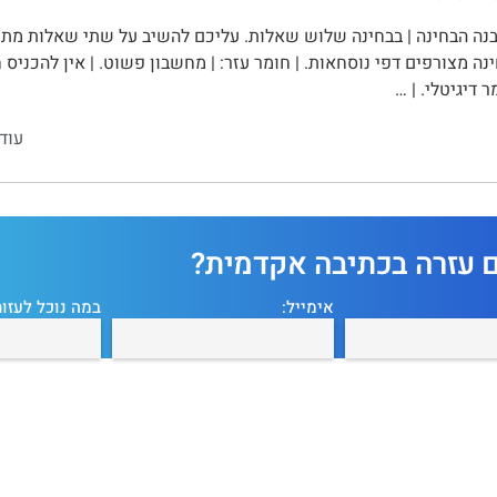
נה מצורפים דפי נוסחאות. | חומר עזר: | מחשבון פשוט. | אין להכניס
 דיגיטלי. | …
עוד
ם עזרה בכתיבה אקדמית?
אימייל:
במה נוכל לעזור