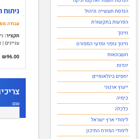
הנדסת חשמל ואלקטרוניקה
ניתוח ת
הנדסת תעשייה וניהול
הפרעות בתקשורת
עבודה מס
חינוך
תקציר:
נית
עניינים | א. תיאור הארגון 2 | על הארגון 2 
חינוך גופני ומדעי הספורט
חשבונאות
₪96.00
יהדות
יחסים בינלאומיים
ייעוץ ארגוני
צריכי
כימיה
שם:
כלכלה
לימודי ארץ ישראל
לימודי המזרח התיכון