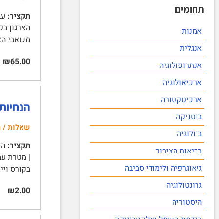
תחומים
תקציר:
הארגון בק
אמנות
משאבי האנוש. | 2. הציגו את הפעילות הארגונית
אנגלית
₪65.00
אנתרופולוגיה
ארכיאולוגיה
ארכיטקטורה
הנחיות
בוטניקה
שאלות / ה
ביולוגיה
תקציר:
המר
בריאות הציבור
| מטרת עב
גיאוגרפיה ולימודי סביבה
בקורס ויי
גרונטולוגיה
₪2.00
היסטוריה