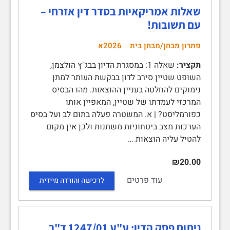
שאלות אמריקאיות בסדר דין אזרחי –
עם תשובות!
פתרון מבחן/מבחן בית
2026א
תקציר:
שאלה 1: במסגרת הדיון בבג"ץ הולצמן,
השופט שטיין סירב לדון בבקשת העותר למתן
נימוקים להחלטה בעניין ההוצאות. מהו הבסיס
המרכזי לעמדתו של שטיין, המאפיין אותו
כפורמליסט? | א. המשטרה פעלה בתום לב ועל בסיס
הערכות מצב ביטחוניות משתנות ולכן אין מקום
להטיל עליה הוצאות …
₪20.00
עוד פרטים
לרכישה והורדה מיידית
ניתוח פסק הדין: ע"ע 1247/01 ד"ר