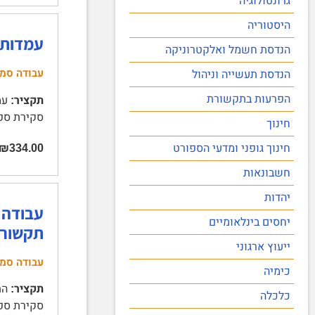
גרונטולוגיה
היסטוריה
עמדות ה
הנדסת חשמל ואלקטרוניקה
עבודה סמי
הנדסת תעשייה וניהול
הפרעות בתקשורת
תקציר:
סקירת ספרות | - 4 - | 1
חינוך
חינוך גופני ומדעי הספורט
₪334.00
חשבונאות
יהדות
עבודה 
יחסים בינלאומיים
תקשורת
ייעוץ ארגוני
עבודה סמינ
כימיה
תקציר:
כלכלה