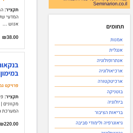
Seminarion.co.il
תקציר:
אנוש …
תחומים
₪38.00
אמנות
אנגלית
אנתרופולוגיה
בנקאות 
במימון 
ארכיאולוגיה
ארכיטקטורה
פרויקט גמ
בוטניקה
תקציר:
פרו
ביולוגיה
מקוונים |
המערכת ה
בריאות הציבור
גיאוגרפיה ולימודי סביבה
₪220.00