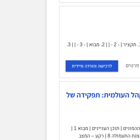
עמדות ההורים כלפיי הנטייה החד-מינית של ילדיהם | | תוכן עניינים | | | 1. תקציר | - 2 - | | 2. מבוא | - 3 - | | 3.
פרטים
לרכישה והורדה מיידית
הל העולמית: תפקידה של
התעמולה הישראלית בתחום דעת הקהל העולמית: תפקידה של תקשורת ההמונים | תוכן העניינים | מבוא 1 |
סקירת ספרות 2 | הגדרת תעמולה 2 | דרכי השכנוע וההשפעה של התעמולה 4 | הצגת התעמולה 8 | רקע – המצב