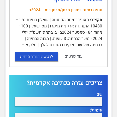
,
טופס בחינה
פתרון מבחן/מבחן בית
2024ב
תקציר:
האוניברסיטה הפתוחה | שאלון בחינת גמר –
10430 התנהגות ארגונית-מיקרו | מס' שאלון 100 ·
מועד 84 · סמסטר 2024ב · ב' בתמוז תשפ"ד, יולי
2024 · משך הבחינה: 3 שעות. | מבנה הבחינה |
בבחינה שלושה חלקים כמפורט להלן: | חלק א – …
עוד פרטים
לרכישה והורדה מיידית
צריכים עזרה בכתיבה אקדמית?
שם:
אימייל: