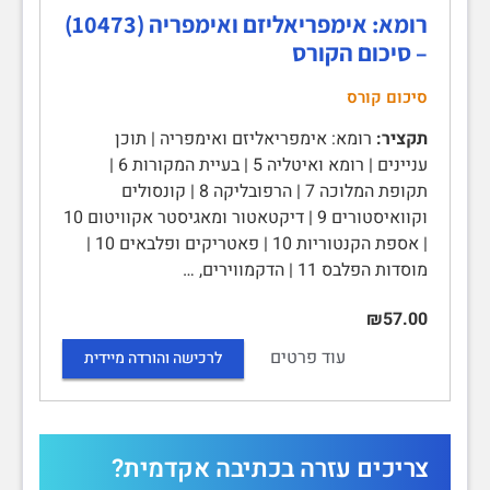
רומא: אימפריאליזם ואימפריה‏ (10473)
– סיכום הקורס
סיכום קורס
תקציר:
רומא: אימפריאליזם ואימפריה | תוכן
עניינים | רומא ואיטליה 5 | בעיית המקורות 6 |
תקופת המלוכה 7 | הרפובליקה 8 | קונסולים
וקוואיסטורים 9 | דיקטאטור ומאגיסטר אקוויטום 10
| אספת הקנטוריות 10 | פאטריקים ופלבאים 10 |
מוסדות הפלבס 11 | הדקמווירים, …
₪57.00
עוד פרטים
לרכישה והורדה מיידית
צריכים עזרה בכתיבה אקדמית?