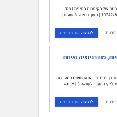
| 10742 – ממלכת הנצח: צמיחתה של הקיסרות הסינית | מס'
שאלון: 210 | מס' מועד: 65 | סמסטר 2025ב | י"א בתמוז תשפ"ה, 7 ביולי 2025 | 10742/6 | משך בחינה: 3 שעות |
 פרטים
לרכישה והורדה מיידית
 תוכן עניינים | התאוששות המערכות
הריכוזיות 1 | נפילתו של תאודרוס 2 | יוהאנס הרביעי: הקנאות למען האחדות 2 | מנליק: המעבר לשואה 3 | אבונא
 פרטים
לרכישה והורדה מיידית