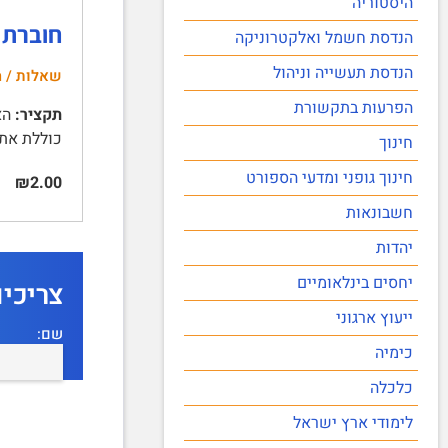
היסטוריה
חוברת ה
הנדסת חשמל ואלקטרוניקה
הנדסת תעשייה וניהול
שאלות / ה
הפרעות בתקשורת
תקציר:
כוללת את שאלות 
חינוך
חינוך גופני ומדעי הספורט
₪2.00
חשבונאות
יהדות
יחסים בינלאומיים
צריכי
ייעוץ ארגוני
שם:
כימיה
כלכלה
לימודי ארץ ישראל