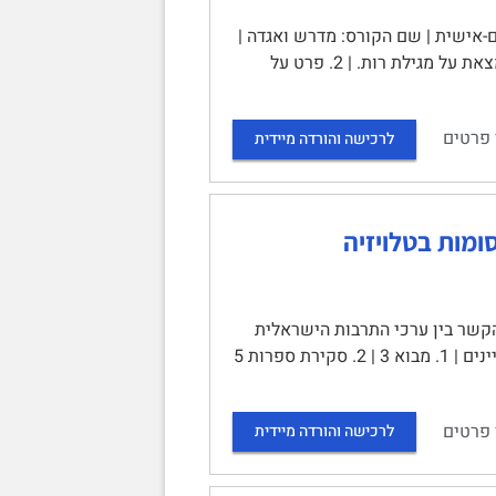
אישית | שם הקורס: מדרש ואגדה |
1. מבוא: כתוב מבוא על רות בשילוב המאמר מאת שטיינזלץ עדי ומאמר נוסף שמצאת על מגילת רות. | 2. פרט על
 פרטים
לרכישה והורדה מיידית
מות בטלויזיה
 הקשר בין ערכי התרבות הישראלית
ליצוגי המשפחה בפרסומות בטלויזיה | מגיש: | ת.ז. | המנחה: | [תאריך] | תוכן העניינים | 1. מבוא 3 | 2. סקירת ספרות 5
 פרטים
לרכישה והורדה מיידית