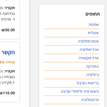
תקציר:
מבח
תחומים
בהרחבה וה
ד. מדורת 
אמנות
₪50.00
אנגלית
אנתרופולוגיה
ארכיאולוגיה
הקשר ב
ארכיטקטורה
עבודה מס
בוטניקה
תקציר:
האק
ביולוגיה
1.סקירה ספרותית 3 …
בריאות הציבור
גיאוגרפיה ולימודי סביבה
₪110.00
גרונטולוגיה