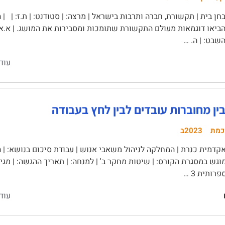
ן בית | תקשורת, חברה ותרבות בישראל | מרצה: | סטודנט: | ת.ז: | |
ביאו דוגמאות מעולם התקשורת שתומכות ומסבירות את המושג. | א.אידיאול
השבט: | ה. …
עוד
ין מחוברות עובדים לבין לחץ בעבודה
כמת
2023ב
דמית כנרת | המחלקה לניהול משאבי אנוש | עבודת סיכום בנושא: | ה
עוד