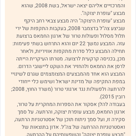
והמרכזיים אליהם יצאה ישראל, בשת 2008, שהוא
מבצע "עופרת יצוקה".
מבצע "עופרת היצוקה" היה מבצע צבאי רחב היקף
שביצע צה"ל בדצמבר 2008, בעקבות התקפות של ירי
תלול מסלול ופעולות טרור של ארגון החמאס ברצועת
עזה. המבצע נמשך 22 יום והוא התרחש בשתי פעימות:
תחילה המבצע כלל סדרת מתקפות אוויריות, ולאחר
מכן, בכניסה קרקעית לרצועה. מטרתו העיקרית הייתה
לרסן את החמאס ולהחזיר את השקט ליישובי הדרום.
המבצע הוא אחד מהמבצעים המצומצמים שגרם לשינויי
במפת התקיפה של מדינת ישראל ושימש כלי ייחודי
להרתעה ולפעולות נגד ארגוני טרור (משרד החוץ, 2008;
רובין 2015).
בעבודה להלן אסקור את הספרות המחקרית על טרור,
ארגון החמאס, מבצע עופרת יצוקה, והרתעה. על סמך
סקירה זו, ועל סמך ניתוח תוכן של אסטרטגיות הרתעה,
ואסטרטגיות ההרתעה של צה"ל. אדון בתוצאות של
"מבצע עופרת יצוקה" והשפעותיהם על ההרתעה.