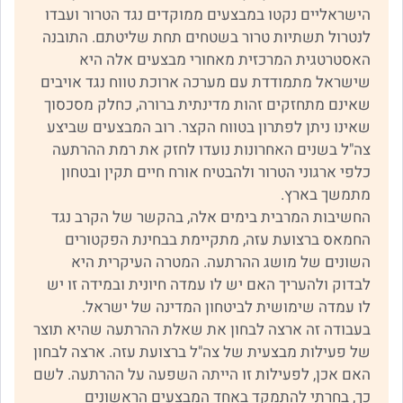
הישראליים נקטו במבצעים ממוקדים נגד הטרור ועבדו
לנטרול תשתיות טרור בשטחים תחת שליטתם. התובנה
האסטרטגית המרכזית מאחורי מבצעים אלה היא
שישראל מתמודדת עם מערכה ארוכת טווח נגד אויבים
שאינם מתחזקים זהות מדינתית ברורה, כחלק מסכסוך
שאינו ניתן לפתרון בטווח הקצר. רוב המבצעים שביצע
צה"ל בשנים האחרונות נועדו לחזק את רמת ההרתעה
כלפי ארגוני הטרור ולהבטיח אורח חיים תקין ובטחון
מתמשך בארץ.
החשיבות המרבית בימים אלה, בהקשר של הקרב נגד
החמאס ברצועת עזה, מתקיימת בבחינת הפקטורים
השונים של מושג ההרתעה. המטרה העיקרית היא
לבדוק ולהעריך האם יש לו עמדה חיונית ובמידה זו יש
לו עמדה שימושית לביטחון המדינה של ישראל.
בעבודה זה ארצה לבחון את שאלת ההרתעה שהיא תוצר
של פעילות מבצעית של צה"ל ברצועת עזה. ארצה לבחון
האם אכן, לפעילות זו הייתה השפעה על ההרתעה. לשם
כך, בחרתי להתמקד באחד המבצעים הראשונים