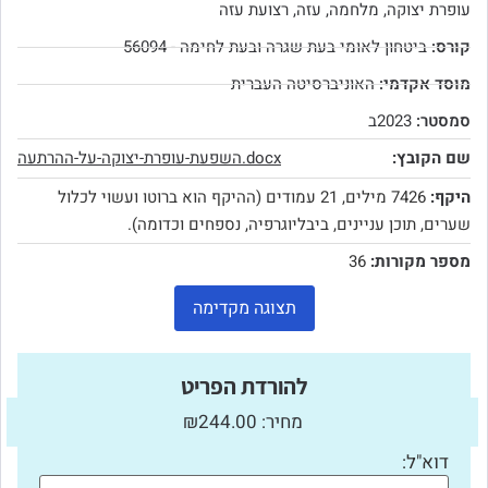
עופרת יצוקה
,
מלחמה
,
עזה
,
רצועת עזה
קורס:
ביטחון לאומי בעת שגרה ובעת לחימה - 56094
מוסד אקדמי:
האוניברסיטה העברית
סמסטר:
2023ב
שם הקובץ:
השפעת-עופרת-יצוקה-על-ההרתעה.docx
היקף:
7426 מילים, 21 עמודים (ההיקף הוא ברוטו ועשוי לכלול
שערים, תוכן עניינים, ביבליוגרפיה, נספחים וכדומה).
מספר מקורות:
36
תצוגה מקדימה
להורדת הפריט
מחיר: ₪244.00
דוא"ל: