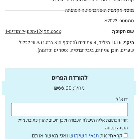
מוסד אקדמי:
האוניברסיטה הפתוחה
סמסטר:
2023א
שם הקובץ:
ממן-12-תכנון-לימודים-1.docx
היקף:
1016 מילים, 4 עמודים (ההיקף הוא ברוטו ועשוי לכלול
שערים, תוכן עניינים, ביבליוגרפיה, נספחים וכדומה).
להורדת הפריט
מחיר: ₪66.00
דוא"ל:
זוהי הכתובת אליה תישלח העבודה ולכן חשוב להזין כתובת מייל
תקינה ונכונה
קראתי את
תנאי השימוש
ואני מאשר אותם