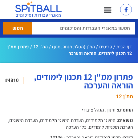
מאגרי עבודות וסיכומים
דף הבית
/
פריטים
/
ממ"ן (מטלת מנחה, ממן)
/
ממ"ן 12
/
פתרון ממ"ן
12 תכנון לימודים, הוראה והערכה
פתרון ממ"ן 12 תכנון לימודים,
#4810
הוראה והערכה
ממ"ן 12
תחומים:
חינוך
,
מנהל ציבורי
נושאים:
הישגי תלמידים
,
הערכת הישגי תלמידים
,
הערכת הישגים
,
הערכת תוכניות לימודים
,
כלי הערכה
קורס:
תכנון לימודים הוראה והערכה - 10106