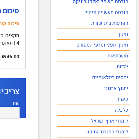
הנדסת חשמל ואלקטרוניקה
סיכום ה
הנדסת תעשייה וניהול
הפרעות בתקשורת
סיכום קור
חינוך
תקציר:
4 | תאונות דרכים: 5 | דוחות תנועה: 6 | מה יעשה אדם שטרם קיבל תשובה על בקשות ששלח במהלך 30 …
חינוך גופני ומדעי הספורט
חשבונאות
₪46.00
יהדות
יחסים בינלאומיים
ייעוץ ארגוני
צריכי
כימיה
שם:
כלכלה
לימודי ארץ ישראל
לימודי המזרח התיכון