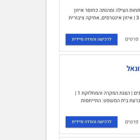
ומידתיות | תוכן עניינים | 11.1 עילת הסבירות 2 | התפתחות העילה ומהותה כחוסר איזון
פנימי 2 | מתחם הסבירות, המבחן האובייקטיבי והסטנדרד של אי סבירות קיצונית 3 | איזון אינטרסים, אתיקה ציבורית
 פרטים
לרכישה והורדה מיידית
בש"פ 6071-17 מדינת ישראל נ. פישר רונאל | ניתוח פסק דין | תוכן עניינים | הצגת המקרה והמחלוקת 1 |
י העוררת (מדינת ישראל) 2 | תמצית טיעוני המשיבים (ההגנה) 2 | הכרעת בית המשפט: התייחסות
 פרטים
לרכישה והורדה מיידית