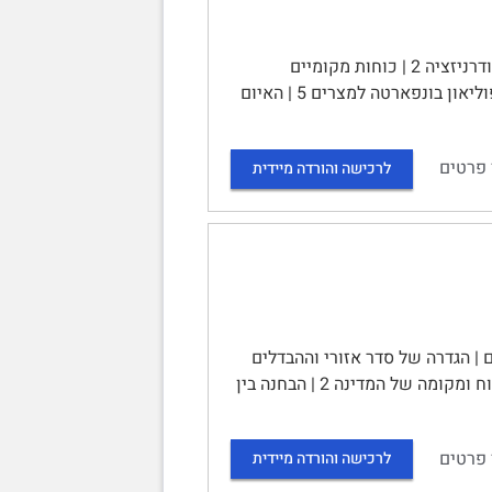
יחידה 2: ראשית העת החדשה | תוכן עניינים | 2.1 המאה ה-18: לקראת מודרניזציה 2 | כוחות מקומיים
ושינויים בחברה 2 | חידושים במרכז העות'מאני: סלים השלישי 4 | 2.2 פלישת נפוליאון בונפארטה למצרים 5 | האיום
 פרטים
לרכישה והורדה מיידית
 האזורי | Taliaferro, 2012 | תוכן עניינים | הגדרה של סדר אזורי וההבדלים
בין אזורים 1 | תיאוריה ניאו ריאליסטית של טרנספורמציה אזורית 2 | עליונות הכוח ומקומה של המדינה 2 | הבחנה בין
 פרטים
לרכישה והורדה מיידית