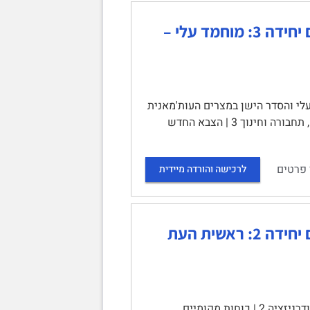
מבוא להיסטוריה של המזרח התיכון בעת החדשה – סיכום יחידה 3: מוחמד עלי –
- אבי מצרים המודרנית? | תוכן עניינים | 3.1 מוחמד עלי והסדר הישן במצרים העות'מאנית
1 | 3.2 הרפורמות: חקלאות, תעשייה, חינוך 2 | קרקע, השקיה וכותנה 2 | תעשייה, תחבורה וחינוך 3 | הצבא החדש
 פרטים
לרכישה והורדה מיידית
מבוא להיסטוריה של המזרח התיכון בעת החדשה – סיכום יחידה 2: ראשית העת
יחידה 2: ראשית העת החדשה | תוכן עניינים | 2.1 המאה ה-18: לקראת מודרניזציה 2 | כוחות מקומיים