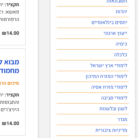
חשבונאות
תקציר:
יהדות
הרפורמות ומניעיו 
יחסים בינלאומיים
ייעוץ ארגוני
₪14.00
כימיה
כלכלה
לימודי ארץ ישראל
מחמוד ה
לימודי המזרח התיכון
סיכום הרצ
לימודי מזרח אסיה
תקציר:
לימודי סביבה
לשון ובלשנות
היניצ'רים 
מגדר
₪14.00
מדיניות ציבורית