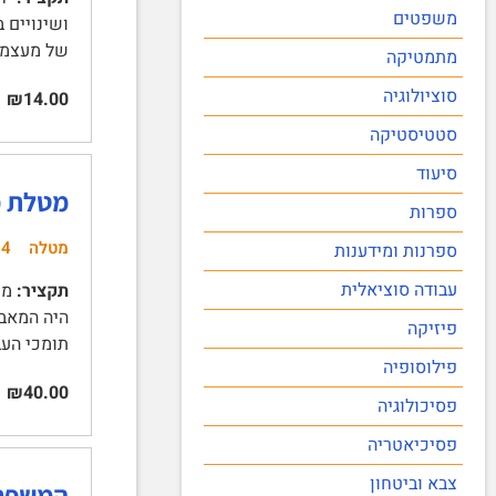
משפטים
של מעצמות מער
מתמטיקה
סוציולוגיה
₪14.00
סטטיסטיקה
סיעוד
מטלת מח
ספרות
מטלה
24
ספרנות ומידענות
עבודה סוציאלית
תקציר:
מטל
היה המאבק
פיזיקה
תומכי העב
פילוסופיה
₪40.00
פסיכולוגיה
פסיכיאטריה
צבא וביטחון
המשפחה הפלס