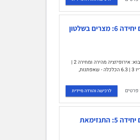
מבוא להיסטוריה של המזרח התיכון בעת החדשה – סיכום יחידה 6: מצרים בשלטון
יחידה 6: מצרים בשלטון אסמאעיל - הדרך מערבה? | תוכן עניינים | 6.1 מבוא: אירופיזציה מהירה ומחירה 2 |
6.2 הנהגתם של יורשי מוחמד עלי 2 | עבאס 2 | סעיד 2 | אסמאעיל: מפאשא לח'דיו 3 | 6.3 הכלכלה - שאפתנות,
 פרטים
לרכישה והורדה מיידית
תנזימאת