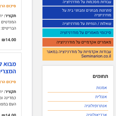
עבודות מסכמות על מודרניזציה
סיכום הרצ
פתרונות מבחנים ומבחני בית על
מודרניזציה
תקציר:
שאלות / הנחיות על מודרניזציה
הבריטים: 
סיכומי מאמרים על מודרניזציה
₪14.00
מאמרים אקדמיים על מודרניזציה
עבודות אקדמיות על מודרניזציה במאגר
Seminarion.co.il
המצרי
תחומים
סיכום הרצ
אמנות
תקציר:
אנגלית
העם במצרים 3 | משכילים, 
אנתרופולוגיה
ארכיאולוגיה
₪14.00