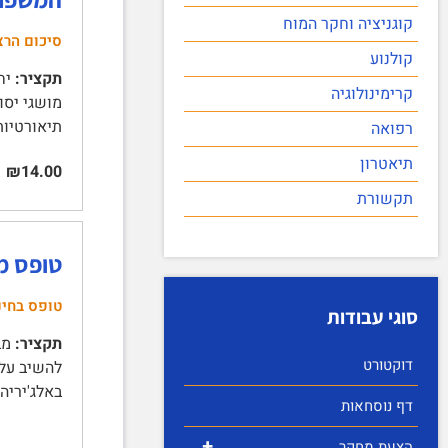
קוגניציה וחקר המוח
סיכום הרצ
קולנוע
תקציר:
קרימינולוגיה
תיאורטיות לחקר המשפח
רפואה
תיאטרון
₪14.00
תקשורת
טופס מבחן י
טופס בחינ
סוגי עבודות
תקציר:
דוקטורט
באלג'יריה
דף נוסחאות
+
הצעת מחקר