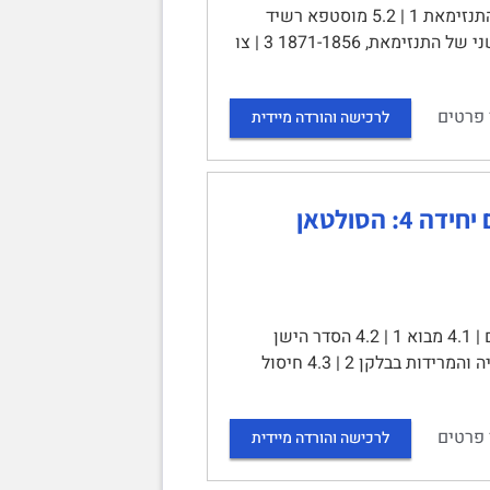
יחידה 5: התנזימאת | תוכן עניינים | 5.1 מבוא: האימפריה בהנהגת אנשי התנזימאת 1 | 5.2 מוסטפא רשיד
פאשא: ראשית התיקונים וההתנגדות להם 2 | 5.3 מלחמת קרים 3 | 5.4 השלב השני של התנזימאת, 1871-1856 3 | צו
 פרטים
לרכישה והורדה מיידית
מבוא להיסטוריה של המזרח התיכון בעת החדשה – סיכום יחידה 4: הסולטאן
יחידה 4: הסולטאן מחמוד השני: מודרניזציה מול אופוזיציה | תוכן עניינים | 4.1 מבוא 1 | 4.2 הסדר הישן
והתבוסות בבלקן 2 | עלייתו של מחמוד השני וכוחות הסדר הישן 2 | מלחמות רוסיה והמרידות בבלקן 2 | 4.3 חיסול
 פרטים
לרכישה והורדה מיידית