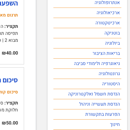
השפעה 
אנתרופולוגיה
ארכיאולוגיה
תרגום מא
ארכיטקטורה
תקציר:
בוטניקה
מבוא 2 | שיטה 3 | משתתפים 3 | …
ביולוגיה
₪40.00
בריאות הציבור
גיאוגרפיה ולימודי סביבה
גרונטולוגיה
סיכום הק
היסטוריה
סיכום קור
הנדסת חשמל ואלקטרוניקה
תקציר:
הנדסת תעשייה וניהול
חלוקת משאבים באמצעו
הפרעות בתקשורת
₪50.00
חינוך