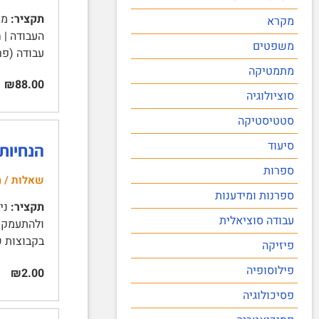
תקציר:
מקרא
משפטים
עבודה (פרקים 7-10) | מספר 
מתמטיקה
₪88.00
סוציולוגיה
סטטיסטיקה
סיעוד
הנחיות
ספרות
שאלות / ה
ספרנות ומידענות
תקציר:
ניה
עבודה סוציאלית
ולהתעמק |
בקבוצות של 2 סטודנטים (לא יינתן אישור לקבוצות בגודל
פיזיקה
פילוסופיה
₪2.00
פסיכולוגיה