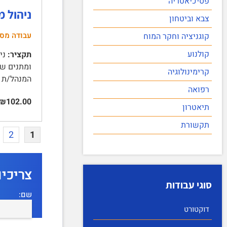
פסיכיאטריה
ניהול מ
צבא וביטחון
עבודה מס
קוגניציה וחקר המוח
קולנוע
תקציר:
קרימינולוגיה
המנהל/ת פו
רפואה
₪102.00
תיאטרון
תקשורת
2
1
צריכי
סוגי עבודות
שם:
דוקטורט