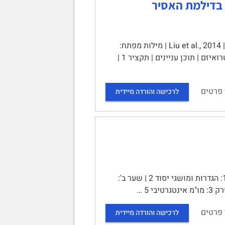
בדילמת האסיר
השפעה של הטרמה רגשית תת-סיפית על קבלת החלטות בדילמת האסיר | Liu et al., 2014 | מילות מפתח:
תפיסה תת-סיפית, פרצופים רגשיים, קבלת החלטות, דילמת האסיר, אגואיזם, אלטרואיזם | תוכן עניינים | תקציר 1 |
 פרטים
לרכישה והורדה מיידית
סיכום הקורס פסיכולוגיה של משא ומתן | תוכן | שער א': מבוא 2 | פרק 1: הגדרות ומושגי יסוד 2 | שער ב':
 פרטים
לרכישה והורדה מיידית