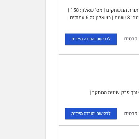
האוניברסיטה הפתוחה | שאלון בחינת גמר | 10599 - חשיבה אסטרטגית: תורת המשחקים | מס' שאלון: 158 |
מס' מועד: 61 | סמסטר 2024א | ו' באדר א' תשפ"ד, 15 בפברואר 2024 | משך בחינה: 3 שעות | בשאלון זה 6 עמודים |
 פרטים
לרכישה והורדה מיידית
צורך פרק שיטת המחקר |
 פרטים
לרכישה והורדה מיידית