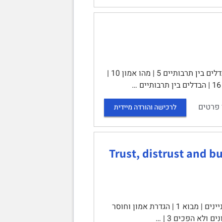
השפעת פערי תרבות על אמון במשא ומתן | | תוכן עניינים | מבוא 3 | הבדלים בין תרבותיים 5 | מהו אמון 10 |
 פרטים
לרכישה והורדה מיידית
בניית הון חברתי (סיכום המאמר Trust, distrust and building
אמון, מחלוקות, ובניית הון חברתי | Lewicki & Brinsfield, 2010 | תוכן עניינים | מבוא 1 | הגדרת אמון וחוסר