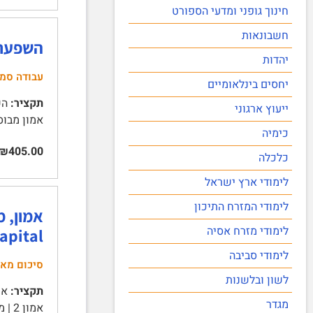
חינוך גופני ומדעי הספורט
חשבונאות
השפעת 
יהדות
עבודה סמינ
יחסים בינלאומיים
תקציר:
ייעוץ ארגוני
אמון מבוסס הזדהות 12 | אסטרטגיות משא ומתן 14 | 
כימיה
₪405.00
כלכלה
לימודי ארץ ישראל
לימודי המזרח התיכון
לימודי מזרח אסיה
apital)
לימודי סביבה
סיכום מא
לשון ובלשנות
תקציר:
מגדר
אמון 2 | מצב קיים 2 | מצב חדש 3 | מבט חדש – אמון וחוסר אמון הם מימדים שונים ולא הפכים 3 | …