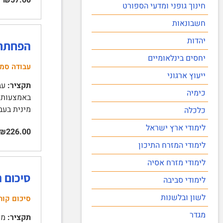
חינוך גופני ומדעי הספורט
חשבונאות
יהדות
הפחתת 
יחסים בינלאומיים
עבודה סמינ
ייעוץ ארגוני
תקציר:
עבו
כימיה
מינית בעבודה 7 | השפעו
כלכלה
לימודי ארץ ישראל
₪226.00
לימודי המזרח התיכון
לימודי מזרח אסיה
סיכום ה
לימודי סביבה
לשון ובלשנות
סיכום קור
מגדר
תקציר: