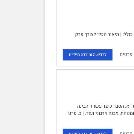
Flores, Zheng, Rau & Thomas, 2012) | הקובץ כולל: | תיאור הכלי לצורך פרק
 פרטים
לרכישה והורדה מיידית
ש | א. הסבר כיצד עשויה הבינה
יות, מבנה ארגוני ועוד. | ב. פרט
 פרטים
לרכישה והורדה מיידית